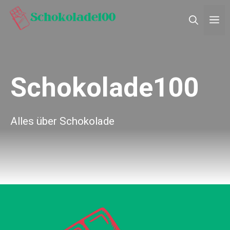
Zum
M
Inhalt
springen
Schokolade100
Alles über Schokolade